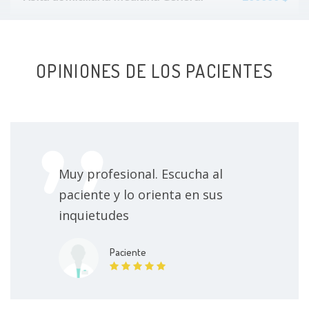
Terapia ortomolecular(sueros de vitaminas)
150000 $
OPINIONES DE LOS PACIENTES
Terapia neural
100000 $
Terapia Detox con Sueros
150000 $
Suturas
150000 $
Muy profesional. Escucha al
paciente y lo orienta en sus
Sueroterapia
150000 $
inquietudes
Electroacupuntura
150000 $
Paciente
Drenaje abscesos
100000 $