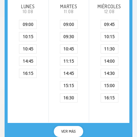
LUNES
MARTES
MIÉRCOLES
10.08
11.08
12.08
Pediculosis
09:00
09:00
09:45
Quiste epidérmico
10:15
09:30
10:15
Resfriado
10:45
10:45
11:30
14:45
11:15
14:00
Síndrome de fatiga crónica
16:15
14:45
14:30
Síndrome de Sjôgren
15:15
15:00
Sofocos
16:30
16:15
Tenosinovitis
Tortícolis
VER MÁS