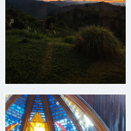
Paciente
Excelente atención, muy atento,
muy formal, explica todo de
manera muy detallada. 100%
recomendado
Paciente