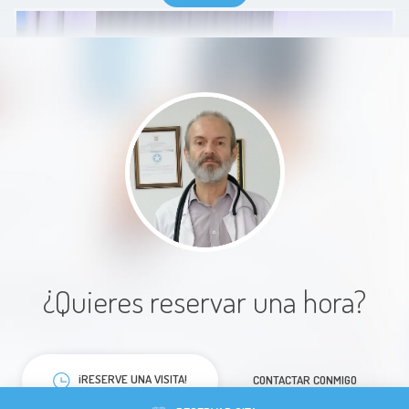
necesario para revisarme y
diagnosticarme debidamente.
Además aclaró mis dudas y me
otorgó soluciones claras y precisas
frente al caso por el cuál fuí a la
consulta, incluyendo las
respectivas recomendaciones.
Volvería en el futuro a pedirle otra
consulta. Para ser mi primer vez,
quedé sumamente satisfecho. Se
los recomiendo, sabe mucho.
¿Quieres reservar una hora?
Paciente
¡RESERVE UNA VISITA!
CONTACTAR CONMIGO