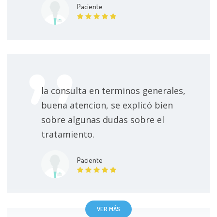
Paciente
Chequeo médico preventivo
80000 $
Desintoxicación drogas
150000 $
Desintoxicación alcohol
150000 $
la consulta en terminos generales,
Curación de heridas
100000 $
buena atencion, se explicó bien
sobre algunas dudas sobre el
Consulta por medicina integrativa
150000 $
tratamiento.
Consulta médica homeopática
80000 $
Paciente
Consulta domiciliaria
200000 $
Consulta de vértigo y mareo
80000 $
VER MÁS