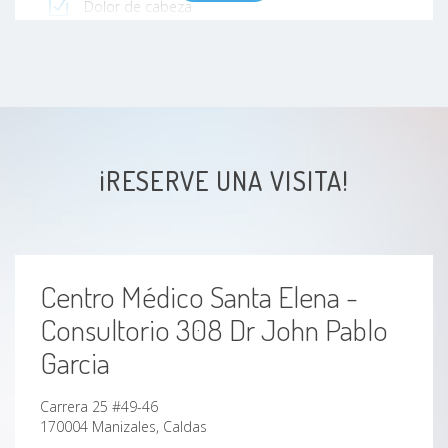
Dolor de cabeza
Dolor de cabeza por tensión
Dolor de garganta
Faringitis estreptocóccica
¡RESERVE UNA VISITA!
Fascitis plantar
Fibrosis
Centro Médico Santa Elena -
Hemangioma plano
Consultorio 308 Dr John Pablo
Garcia
Hematuria
Carrera 25 #49-46
Hipertensión arterial
170004 Manizales, Caldas