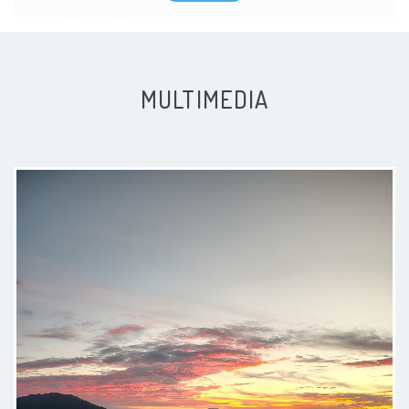
Consulta de medicina general
Sin especificar
Muy buena atención y calidad
Consulta de medicina funcional
150000 $
humana. Tiene conocimiento.
MULTIMEDIA
Visita medicina general
80000 $
Paciente
Gracias a doctores como él muchas
personas tienen la posibilidad de
ser atendidas sin esperar que las
EPS den citas. Gracias