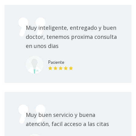
Certificado para estudio
30000 $
Cauterización de verrugas
50000 $
Muy inteligente, entregado y buen
doctor, tenemos proxima consulta
Biopuntura
150000 $
en unos dias
Aplicación de plasma rico en plaquetas
200000 $
Paciente
Administración de medicamentos intravenosos
150000 $
Administración de medicamentos
50000 $
Consulta en línea
80000 $
Muy buen servicio y buena
atención, facil acceso a las citas
Certificados médicos, audición y visión
30000 $