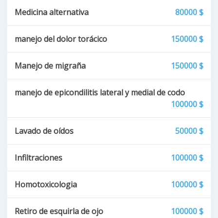
Disfonía
Medicina alternativa
80000 $
Gastritis
manejo del dolor torácico
150000 $
Adicción a las drogas
Manejo de migraña
150000 $
Adicción al alcoholismo
manejo de epicondilitis lateral y medial de codo
100000 $
Vértigo
Lavado de oídos
50000 $
Mareos
Infiltraciones
100000 $
Ateroesclerosis
Homotoxicologia
100000 $
Arterioesclerosis
Retiro de esquirla de ojo
100000 $
Úlcera venosa