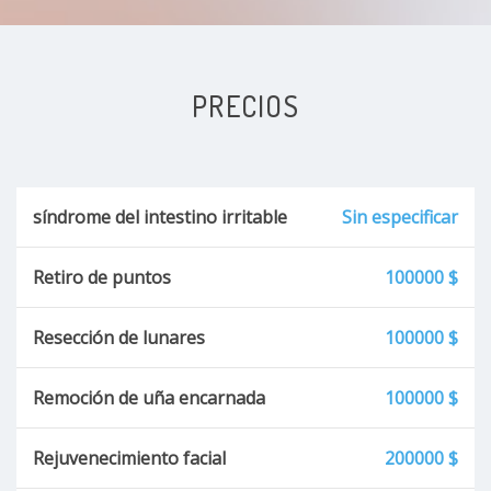
Infecciones de transmisión sexual
Dolor abdominal
PRECIOS
Dolor torácico
Asma
síndrome del intestino irritable
Sin especificar
Enfermedad cerebro vascular
Retiro de puntos
100000 $
Fotoenvejecimiento
Resección de lunares
100000 $
Lunares
Remoción de uña encarnada
100000 $
Verrugas
Rejuvenecimiento facial
200000 $
Celulitis