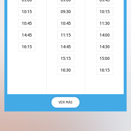
Rinosinusitis aguda
10:15
09:30
10:15
10:45
10:45
11:30
Rinosinusitis crónica
14:45
11:15
14:00
Síndrome de hombro doloroso
16:15
14:45
14:30
Síndrome de túnel carpiano
15:15
15:00
16:30
16:15
Osteoartrosis generalizada
Epicondilitis lateral de codo
Epicondilitis medial de codo
VER MÁS
Trastorno depresivo